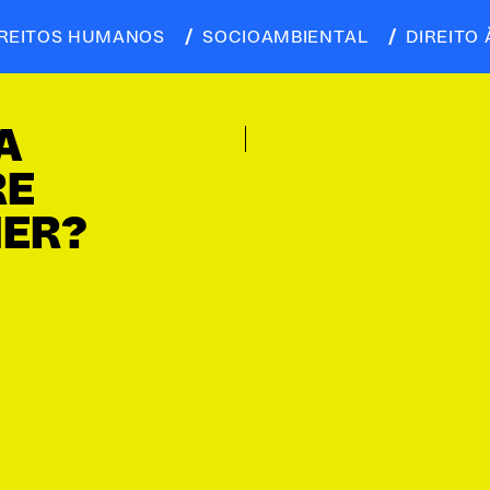
IREITOS HUMANOS
SOCIOAMBIENTAL
DIREITO 
A
RE
HER?