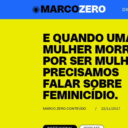
MARCO
ZERO
D
E QUANDO UM
MULHER MOR
POR SER MUL
PRECISAMOS
FALAR SOBRE
FEMINICÍDIO.
MARCO ZERO CONTEÚDO
/
22/11/2017