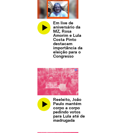
Em live de
aniversário da
MZ, Rosa
Amorim e Lula
Costa Pinto
destacam
importância da
eleição para o
Congresso
Reeleito, João
Paulo mantém
corpo a corpo
pedindo votos
para Lula até de
madrugada