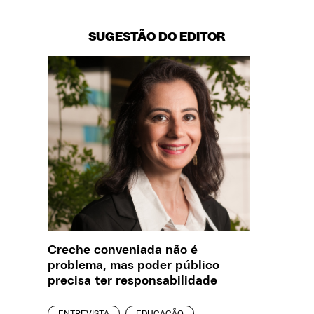
SUGESTÃO DO EDITOR
Creche conveniada não é
O que J
problema, mas poder público
sobre a
precisa ter responsabilidade
REPORT
ENTREVISTA
EDUCAÇÃO