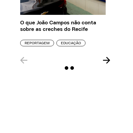
O que João Campos não conta
Saiba q
sobre as creches do Recife
estelio
creches
REPORTAGEM
EDUCAÇÃO
REPORT