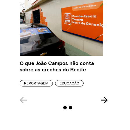
O que João Campos não conta
Saiba q
sobre as creches do Recife
estelio
creches
REPORTAGEM
EDUCAÇÃO
REPORT