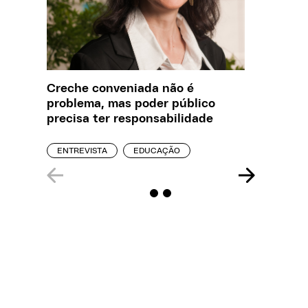
Creche conveniada não é
O que J
problema, mas poder público
sobre a
precisa ter responsabilidade
REPORT
ENTREVISTA
EDUCAÇÃO