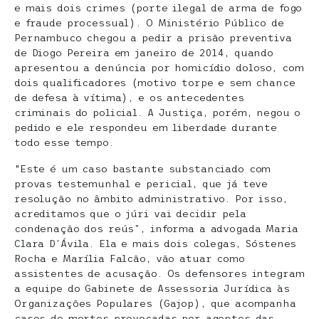
e mais dois crimes (porte ilegal de arma de fogo
e fraude processual). O Ministério Público de
Pernambuco chegou a pedir a prisão preventiva
de Diogo Pereira em janeiro de 2014, quando
apresentou a denúncia por homicídio doloso, com
dois qualificadores (motivo torpe e sem chance
de defesa à vítima), e os antecedentes
criminais do policial. A Justiça, porém, negou o
pedido e ele respondeu em liberdade durante
todo esse tempo.
“Este é um caso bastante substanciado com
provas testemunhal e pericial, que já teve
resolução no âmbito administrativo. Por isso,
acreditamos que o júri vai decidir pela
condenação dos reús”, informa a advogada Maria
Clara D’Ávila. Ela e mais dois colegas, Sóstenes
Rocha e Marília Falcão, vão atuar como
assistentes de acusação. Os defensores integram
a equipe do Gabinete de Assessoria Jurídica às
Organizações Populares (Gajop), que acompanha
casos de mortes provocadas por agentes das