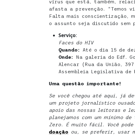
vírus que está, também, relac
afasta a prevenção. “Temos vi
Falta mais conscientização, m
o assunto seja discutido sem 
Serviço
:
Faces do HIV
Quando:
Até o dia 15 de de
Onde:
Na galeria do Edf. G
Alencar (Rua da União, 397
Assembleia Legislativa de 
Uma questão importante!
Se você chegou até aqui, já d
um projeto jornalístico ousad
apoio das nossas leitoras e le
planejamos com um mínimo de t
Zero. É muito fácil. Você pod
doaçã
o
ou, se preferir, usar 