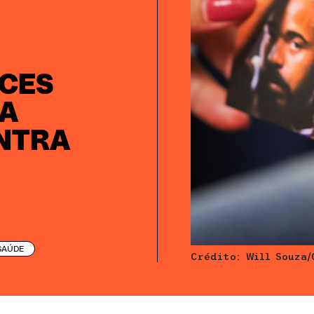
ACES
RA
NTRA
SAÚDE
Crédito: Will Souza/