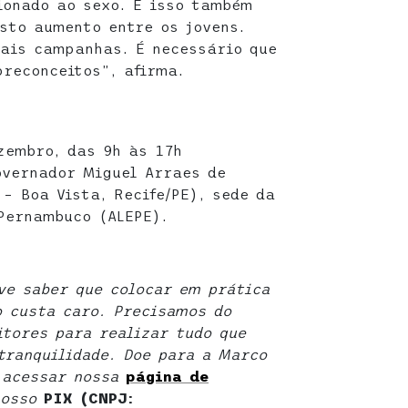
ionado ao sexo. E isso também
sto aumento entre os jovens.
ais campanhas. É necessário que
preconceitos”, afirma.
zembro, das 9h às 17h
overnador Miguel Arraes de
 – Boa Vista, Recife/PE), sede da
Pernambuco (ALEPE).
eve saber que colocar em prática
o custa caro. Precisamos do
itores para realizar tudo que
ranquilidade. Doe para a Marco
e acessar nossa
página de
nosso
PIX (CNPJ: