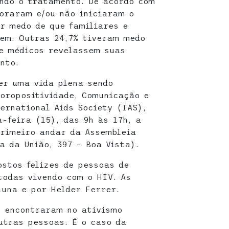
ndo o tratamento. De acordo com
moraram e/ou não iniciaram o
r medo de que familiares e
em. Outras 24,7% tiveram medo
 e médicos revelassem suas
nto.
er uma vida plena sendo
Soropositividade, Comunicação e
ernational Aids Society (IAS),
-feira (15), das 9h às 17h, a
rimeiro andar da Assembleia
a da União, 397 – Boa Vista).
ostos felizes de pessoas de
todas vivendo com o HIV. As
Luna e por Helder Ferrer.
e encontraram no ativismo
utras pessoas. É o caso da