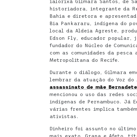
ialorixá Gilmara Santos, de Sa
historiadora, integrante da R
Bahia e diretora e apresenta
Bia Pankararu, indígena do po
local da Aldeia Agreste, produ
Edson Fly, educador popular, j
fundador do Núcleo de Comuni
com as comunidades da pesca 
Metropolitana do Recife.
Durante o diálogo, Gilmara em
lembrar da atuação do Voz do 
assassinato de mãe Bernadete
mencionou o uso das redes soc
indígenas de Pernambuco. Já E
várias frentes implica també
ativistas.
Dinheiro foi assunto no últim
mais exato, Grana e Afeto, tít