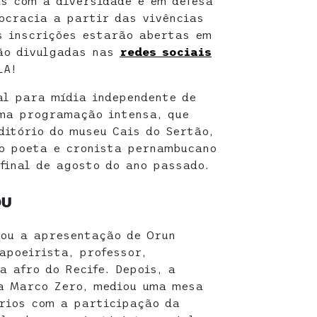
s com a diversidade e em defesa
ocracia a partir das vivências
As inscrições estarão abertas em
rão divulgadas nas
redes sociais
LA!
al para mídia independente de
uma programação intensa, que
ditório do museu Cais do Sertão,
 poeta e cronista pernambucano
 final de agosto do ano passado.
OU
çou a apresentação de Orun
apoeirista, professor,
a afro do Recife. Depois, a
da Marco Zero, mediou uma mesa
rios com a participação da