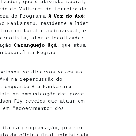
lvador, que é ativista social,
ede de Mulheres de Terreiro da
dora do Programa
A Voz do Axé
;
vo Pankararu, residente e líder
tora cultural e audiovisual, e
ornalista, ator e idealizador
cação
Caranguejo Uçá
, que atua
artesanal na Região
ocionou-se diversas vezes ao
Axé na repercussão do
, enquanto Bia Pankararu
iais na comunicação dos povos
dson Fly revelou que atuar em
m em “adoecimento” dos
o dia da programação, pra ser
ulo da oficina final, ministrada