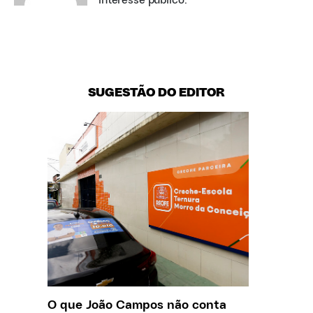
interesse público.
SUGESTÃO DO EDITOR
O que João Campos não conta
Saiba q