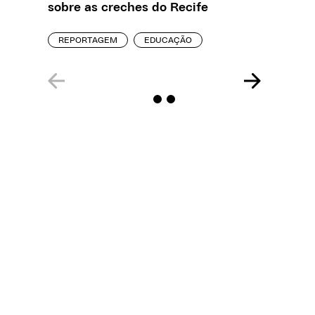
sobre as creches do Recife
estelio
creches
REPORTAGEM
EDUCAÇÃO
REPORT