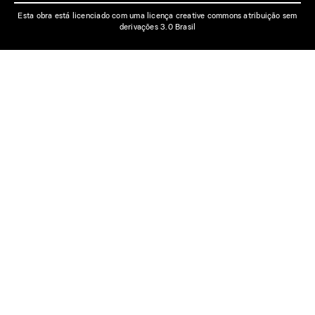
Esta obra está licenciado com uma licença creative commons atribuição sem
derivações 3.0 Brasil