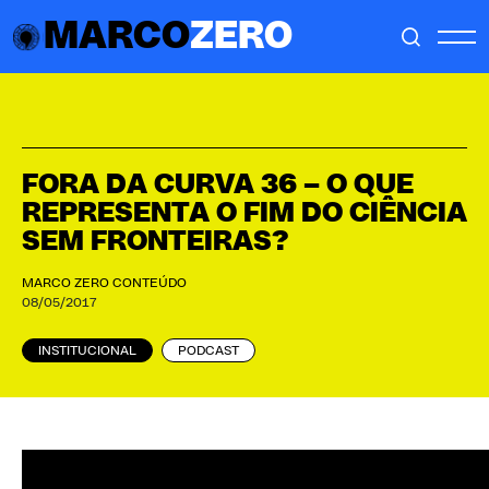
MARCO
ZERO
FORA DA CURVA 36 – O QUE
REPRESENTA O FIM DO CIÊNCIA
SEM FRONTEIRAS?
MARCO ZERO CONTEÚDO
08/05/2017
INSTITUCIONAL
PODCAST