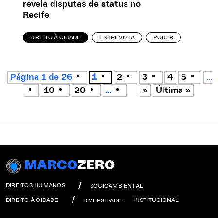
revela disputas de status no
Recife
DIREITO À CIDADE
ENTREVISTA
PODER
Página 1 de 26
1
2
3
4
5
...
10
20
...
»
Última »
MARCO
ZERO
DIREITOS HUMANOS
SOCIOAMBIENTAL
DIREITO À CIDADE
INSTITUCIONAL
DIVERSIDADE