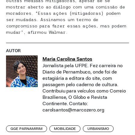
outras medidas mitigadoras, apesar de se
mostrar aberto ao diálogo com uma comissão de
moradores. “Essas ações (mitigadoras) podem
ser mudadas. Assinamos um termo de
compromisso para fazer essas ações, mas podem
mudar”, afirmou Walmar.
AUTOR
Maria Carolina Santos
Jornalista pela UFPE. Fez carreira no
Diario de Pernambuco, onde foi de
estagiária a editora do site, com
passagem pelo caderno de cultura.
Contribuiu para veículos como Correio
Braziliense, O Globo e Revista
Continente. Contato:
carolsantos@marcozero.org
GGE PARNAMIRIM
MOBILIDADE
URBANISMO