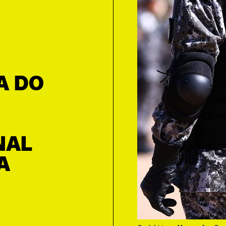
A DO
NAL
A