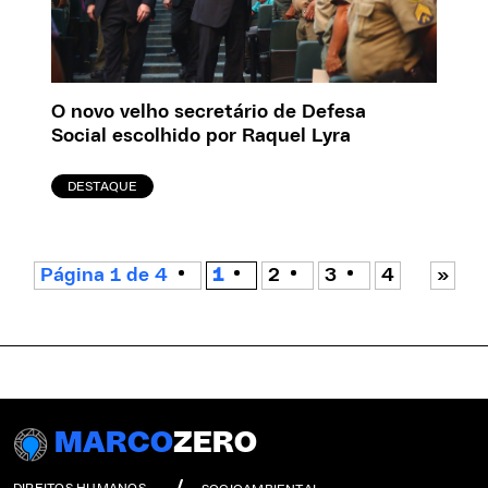
O novo velho secretário de Defesa
Social escolhido por Raquel Lyra
DESTAQUE
Página 1 de 4
1
2
3
4
»
MARCO
ZERO