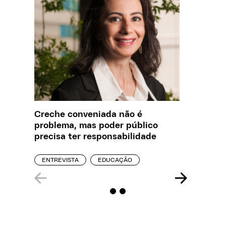
Creche conveniada não é
Saiba q
problema, mas poder público
estelio
precisa ter responsabilidade
creches
ENTREVISTA
EDUCAÇÃO
REPORT