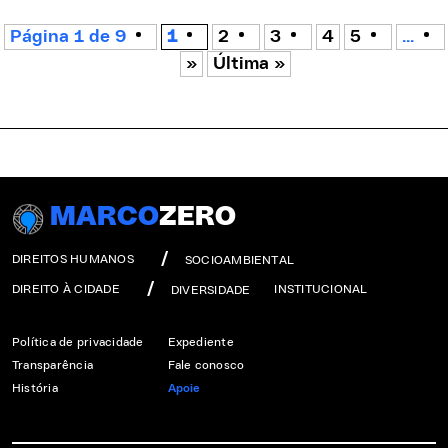
Página 1 de 9
1
2
3
4
5
...
»
Última »
MARCO
ZERO
DIREITOS HUMANOS
SOCIOAMBIENTAL
DIREITO À CIDADE
INSTITUCIONAL
DIVERSIDADE
Política de privacidade
Expediente
Transparência
Fale conosco
História
Apoie