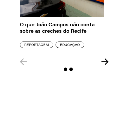
O que João Campos não conta
Creche 
sobre as creches do Recife
problem
precisa
REPORTAGEM
EDUCAÇÃO
ENTREVI