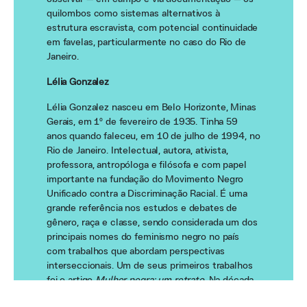
quilombos como sistemas alternativos à
estrutura escravista, com potencial continuidade
em favelas, particularmente no caso do Rio de
Janeiro.
Lélia Gonzalez
Lélia Gonzalez nasceu em Belo Horizonte, Minas
Gerais, em 1º de fevereiro de 1935. Tinha 59
anos quando faleceu, em 10 de julho de 1994, no
Rio de Janeiro. Intelectual, autora, ativista,
professora, antropóloga e filósofa e com papel
importante na fundação do Movimento Negro
Unificado contra a Discriminação Racial. É uma
grande referência nos estudos e debates de
gênero, raça e classe, sendo considerada um dos
principais nomes do feminismo negro no país
com trabalhos que abordam perspectivas
interseccionais. Um de seus primeiros trabalhos
foi o artigo
Mulher negra: um retrato
. Na década
de 1980, publicou seu primeiro livro,
Lugar de