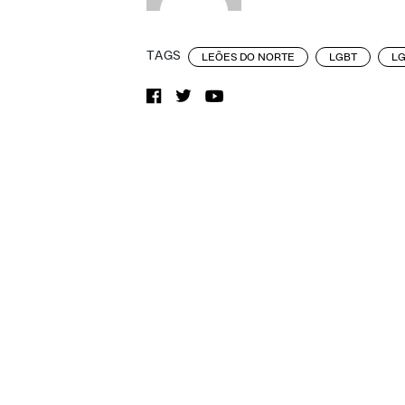
TAGS
LEÕES DO NORTE
LGBT
LG