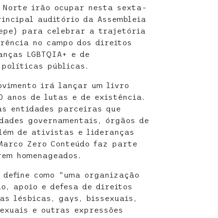
o Norte irão ocupar nesta sexta-
rincipal auditório da Assembleia
epe) para celebrar a trajetória
erência no campo dos direitos
anças LGBTQIA+ e de
 políticas públicas.
ovimento irá lançar um livro
0 anos de lutas e de existência.
s entidades parceiras que
idades governamentais, órgãos de
lém de ativistas e lideranças
Marco Zero Conteúdo faz parte
rem homenageados.
 define como “uma organização
o, apoio e defesa de direitos
as lésbicas, gays, bissexuais,
sexuais e outras expressões