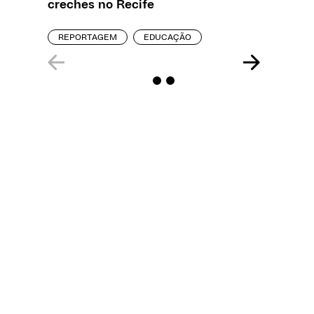
creches no Recife
precisa
REPORTAGEM
EDUCAÇÃO
ENTREVI