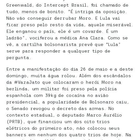
Greenwald, do Intercept Brasil, foi chamado de
tudo, menos de bonito. “É intriga da oposição.
Não vão conseguir derrubar Moro. E Lula vai
ficar preso pelo resto da vida, aquele miserável.
Ele enganou o país, ele é um covarde. É um
ladrão”, vociferou a médica Ana Clara. Como se
vê, a cartilha bolsonarista prevê que “Lula”
serve para responder a qualquer tipo de
pergunta.
Entre a manifestação do dia 26 de maio e a deste
domingo, muita água rolou. Além dos escândalos
da #VazaJato que colocaram o herói Moro na
berlinda, um militar foi preso pela polícia
espanhola com 39kg de cocaína no avião
presidencial, a popularidade de Bolsonaro caiu,
o Senado revogou o decreto das armas. No
contexto estadual, o deputado Marco Aurélio
(PRTB), que financiou um dos oito trios
elétricos do primeiro ato, não colocou seus
banners em nenhum dos quatro trios de hoje. Na