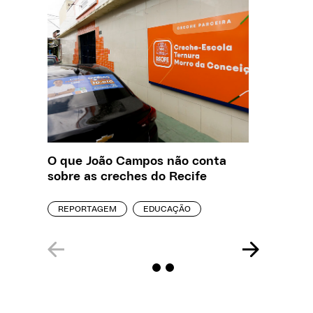
O que João Campos não conta
Creche 
sobre as creches do Recife
problem
precisa
REPORTAGEM
EDUCAÇÃO
ENTREVI