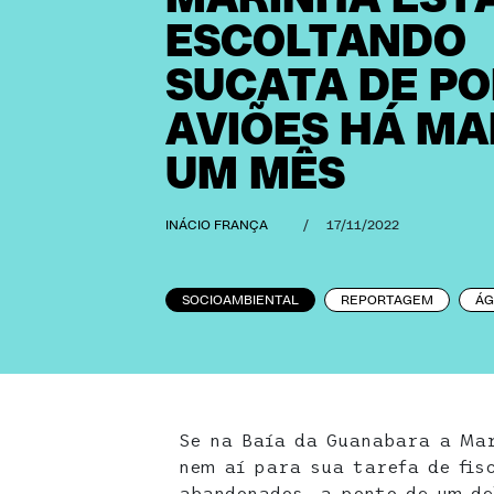
ESCOLTANDO
SUCATA DE PO
AVIÕES HÁ MA
UM MÊS
INÁCIO FRANÇA
/
17/11/2022
SOCIOAMBIENTAL
REPORTAGEM
ÁG
Se na Baía da Guanabara a Mar
nem aí para sua tarefa de fis
abandonados, a ponto de um d