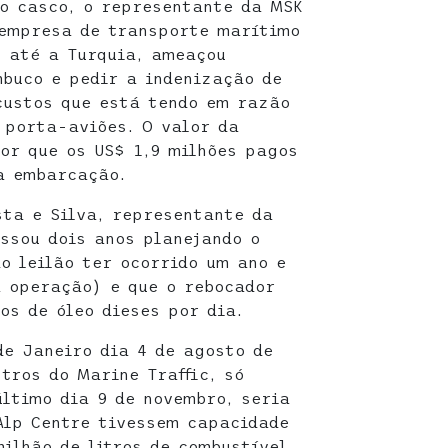
o casco, o representante da MSK
 empresa de transporte marítimo
 até a Turquia, ameaçou
buco e pedir a indenização de
custos que está tendo em razão
 porta-aviões. O valor da
or que os US$ 1,9 milhões pagos
a embarcação.
sta e Silva, representante da
ssou dois anos planejando o
o leilão ter ocorrido um ano e
a operação) e que o rebocador
os de óleo dieses por dia.
de Janeiro dia 4 de agosto de
tros do Marine Traffic, só
último dia 9 de novembro, seria
Alp Centre tivessem capacidade
ilhão de litros de combustível,