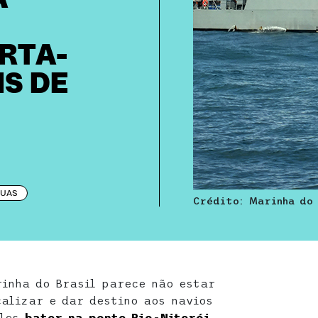
RTA-
IS DE
UAS
Crédito: Marinha do
inha do Brasil parece não estar
calizar e dar destino aos navios
eles
bater na ponte Rio-Niterói