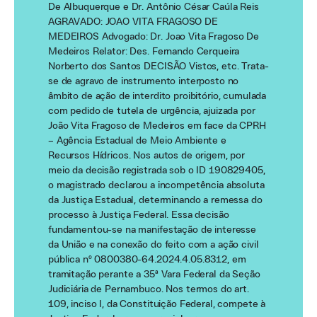
De Albuquerque e Dr. Antônio César Caúla Reis
AGRAVADO: JOAO VITA FRAGOSO DE
MEDEIROS Advogado: Dr. Joao Vita Fragoso De
Medeiros Relator: Des. Fernando Cerqueira
Norberto dos Santos DECISÃO Vistos, etc. Trata-
se de agravo de instrumento interposto no
âmbito de ação de interdito proibitório, cumulada
com pedido de tutela de urgência, ajuizada por
João Vita Fragoso de Medeiros em face da CPRH
– Agência Estadual de Meio Ambiente e
Recursos Hídricos. Nos autos de origem, por
meio da decisão registrada sob o ID 190829405,
o magistrado declarou a incompetência absoluta
da Justiça Estadual, determinando a remessa do
processo à Justiça Federal. Essa decisão
fundamentou-se na manifestação de interesse
da União e na conexão do feito com a ação civil
pública nº 0800380-64.2024.4.05.8312, em
tramitação perante a 35ª Vara Federal da Seção
Judiciária de Pernambuco. Nos termos do art.
109, inciso I, da Constituição Federal, compete à