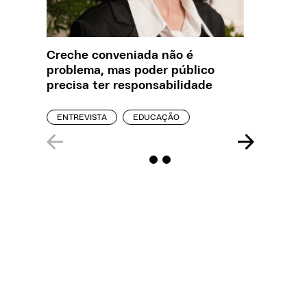
Creche conveniada não é
O que J
problema, mas poder público
sobre a
precisa ter responsabilidade
REPORT
ENTREVISTA
EDUCAÇÃO