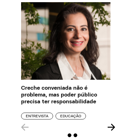
Creche conveniada não é
O que J
problema, mas poder público
sobre a
precisa ter responsabilidade
REPORT
ENTREVISTA
EDUCAÇÃO