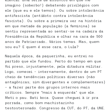
elencar uma série de assuntos em que me
imagino (soberbo!) debatendo privilégios com
ele (que eu e ele temos). Ou sobre intolerância
antifascista (antídoto contra intolerância
fascista). Ou sobre a primeira vez na história
em que metade da população (a feminina) se
sentiu representada ao sentar-se na cadeira da
Presidência da República e olhar na cara de 500
anos de Patriarcado… Vários temas. Mas, quem
sou eu? E quem é esse cara, o Lula?
Naquela época, da paquerinha, eu entrei no
partido que ele fundou. Perto do tempo em que
foi preso, injustamente, pela ditadura militar.
Logo, comecei – internamente, dentro de um PT
cheio de tendências políticas diversas (não
antagônicas; sim divergentes e complementares)
– a fazer parte dos grupos internos mais
críticos. Sempre “mais à esquerda” que ele.
Meti o pau. Bati boca. Quase cheguei à ir pra
porrada, como bom machistazinho
testosteronado. Congresso da CUT, do PT, da UNE.