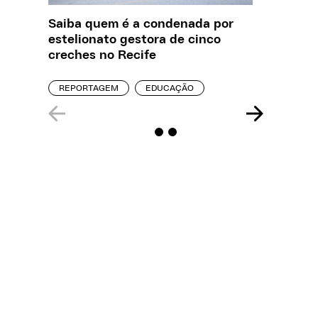
Saiba quem é a condenada por
O que J
estelionato gestora de cinco
sobre a
creches no Recife
REPORT
REPORTAGEM
EDUCAÇÃO