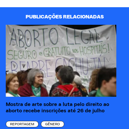
PUBLICAÇÕES RELACIONADAS
Mostra de arte sobre a luta pelo direito ao
“M
aborto recebe inscrições até 26 de julho
re
eó
REPORTAGEM
GÊNERO