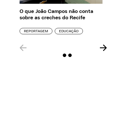
O que João Campos não conta
Creche 
sobre as creches do Recife
problem
precisa
REPORTAGEM
EDUCAÇÃO
ENTREVI