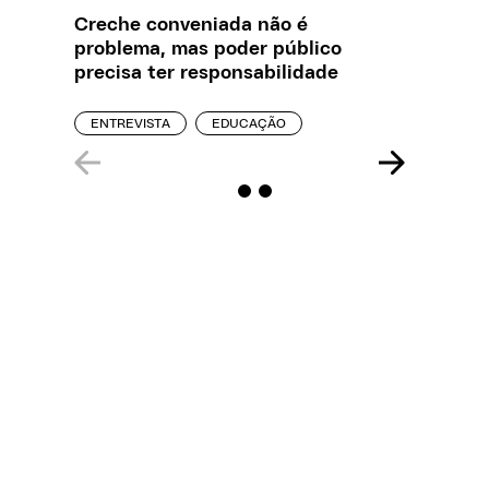
Creche conveniada não é
O que J
problema, mas poder público
sobre a
precisa ter responsabilidade
REPORT
ENTREVISTA
EDUCAÇÃO