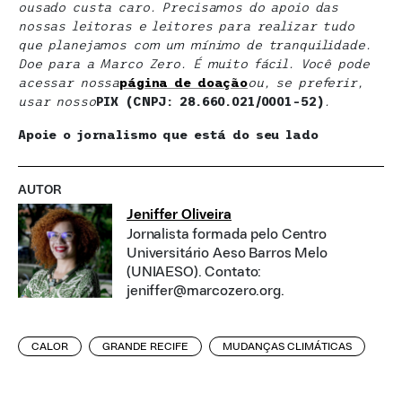
ousado custa caro. Precisamos do apoio das
nossas leitoras e leitores para realizar tudo
que planejamos com um mínimo de tranquilidade.
Doe para a Marco Zero. É muito fácil. Você pode
acessar nossa
página de doaçã
o
ou, se preferir,
usar nosso
PIX (CNPJ: 28.660.021/0001-52)
.
Apoie o jornalismo que está do seu lado
AUTOR
Jeniffer Oliveira
Jornalista formada pelo Centro
Universitário Aeso Barros Melo
(UNIAESO). Contato:
jeniffer@marcozero.org.
CALOR
GRANDE RECIFE
MUDANÇAS CLIMÁTICAS