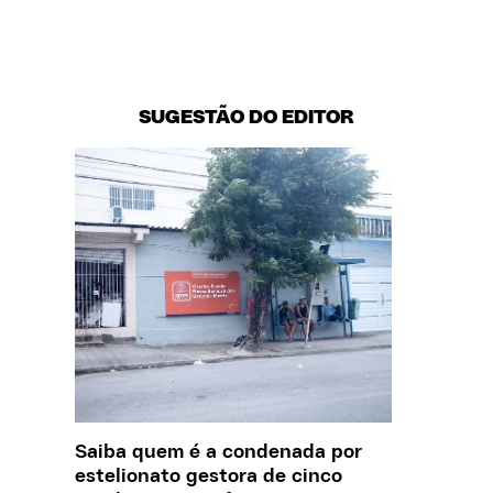
SUGESTÃO DO EDITOR
Saiba quem é a condenada por
O que J
estelionato gestora de cinco
sobre a