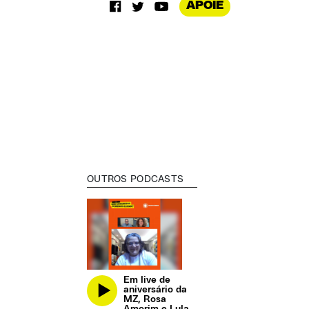
APOIE
OUTROS PODCASTS
Em live de
aniversário da
MZ, Rosa