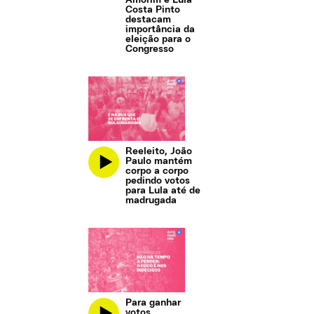
Amorim e Lula
Costa Pinto
destacam
importância da
eleição para o
Congresso
Reeleito, João
Paulo mantém
corpo a corpo
pedindo votos
para Lula até de
madrugada
Para ganhar
votos,