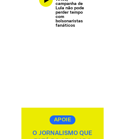
campanha de
Lula não pode
perder tempo
com
bolsonaristas
fanáticos
APOIE
O JORNALISMO QUE