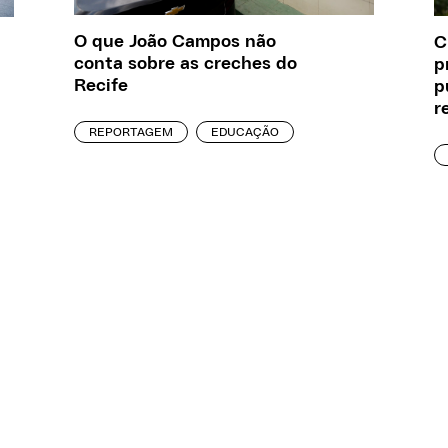
O que João Campos não
C
conta sobre as creches do
p
Recife
p
r
REPORTAGEM
EDUCAÇÃO