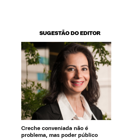
SUGESTÃO DO EDITOR
Creche conveniada não é
O que J
problema, mas poder público
sobre a