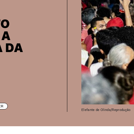
TO
 A
 DA
ER
Elefante de Olinda/Reprodução