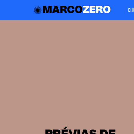
MARCO
ZERO
D