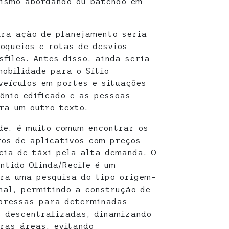
cismo abordando ou batendo em
ira ação de planejamento seria
loqueios e rotas de desvios
files. Antes disso, ainda seria
obilidade para o Sítio
veículos em portes e situações
ônio edificado e as pessoas —
ra um outro texto.
de: é muito comum encontrar os
ros de aplicativos com preços
cia de táxi pela alta demanda. O
ntido Olinda/Recife é um
ara uma pesquisa do tipo origem-
nal, permitindo a construção de
xpressas para determinadas
s descentralizadas, dinamizando
ras áreas, evitando