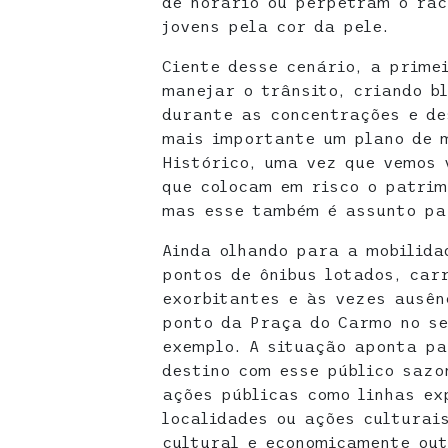
de horário ou perpetram o ra
jovens pela cor da pele.
Ciente desse cenário, a prime
manejar o trânsito, criando b
durante as concentrações e des
mais importante um plano de m
Histórico, uma vez que vemos 
que colocam em risco o patrim
mas esse também é assunto pa
Ainda olhando para a mobilida
pontos de ônibus lotados, car
exorbitantes e às vezes ausên
ponto da Praça do Carmo no se
exemplo. A situação aponta p
destino com esse público sazo
ações públicas como linhas e
localidades ou ações culturai
cultural e economicamente out