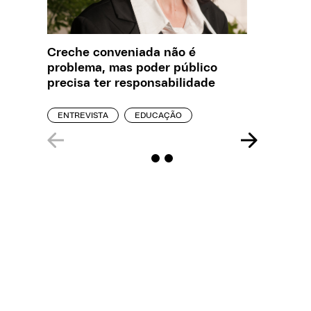
Creche conveniada não é
O que J
problema, mas poder público
sobre a
precisa ter responsabilidade
REPORT
ENTREVISTA
EDUCAÇÃO