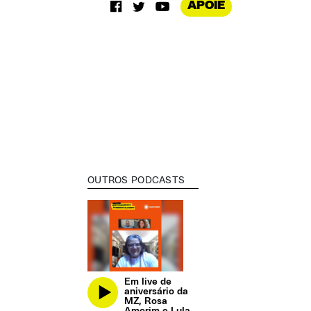
APOIE
OUTROS PODCASTS
Em live de
aniversário da
MZ, Rosa