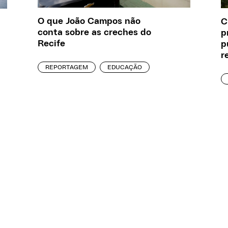
O que João Campos não
C
conta sobre as creches do
p
Recife
p
r
REPORTAGEM
EDUCAÇÃO