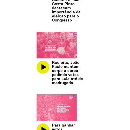
Amorim e Lula
Costa Pinto
destacam
importância da
eleição para o
Congresso
Reeleito, João
Paulo mantém
corpo a corpo
pedindo votos
para Lula até de
madrugada
Para ganhar
votos,