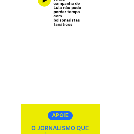
campanha de
Lula não pode
perder tempo
com
bolsonaristas
fanáticos
APOIE
O JORNALISMO QUE