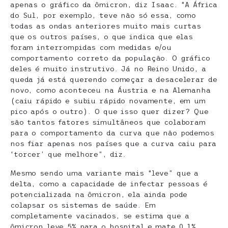
apenas o gráfico da ômicron, diz Isaac. “A África
do Sul, por exemplo, teve não só essa, como
todas as ondas anteriores muito mais curtas
que os outros países, o que indica que elas
foram interrompidas com medidas e/ou
comportamento correto da população. O gráfico
deles é muito instrutivo. Já no Reino Unido, a
queda já está querendo começar a desacelerar de
novo, como aconteceu na Áustria e na Alemanha
(caiu rápido e subiu rápido novamente, em um
pico após o outro). O que isso quer dizer? Que
são tantos fatores simultâneos que colaboram
para o comportamento da curva que não podemos
nos fiar apenas nos países que a curva caiu para
‘torcer’ que melhore”, diz.
Mesmo sendo uma variante mais “leve” que a
delta, como a capacidade de infectar pessoas é
potencializada na ômicron, ela ainda pode
colapsar os sistemas de saúde. Em
completamente vacinados, se estima que a
ômicron leve 5% para o hospital e mate 0,1%,