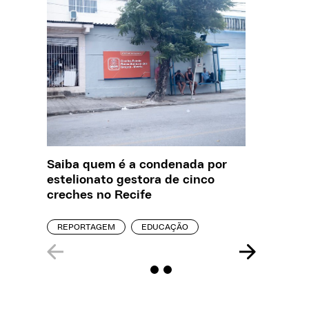
Saiba quem é a condenada por
Creche 
estelionato gestora de cinco
problem
creches no Recife
precisa
REPORTAGEM
EDUCAÇÃO
ENTREVI