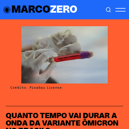
MARCO
ZERO
Crédito: Pixabay License
QUANTO TEMPO VAI DURAR A
ONDA DA VARIANTE ÔMICRON