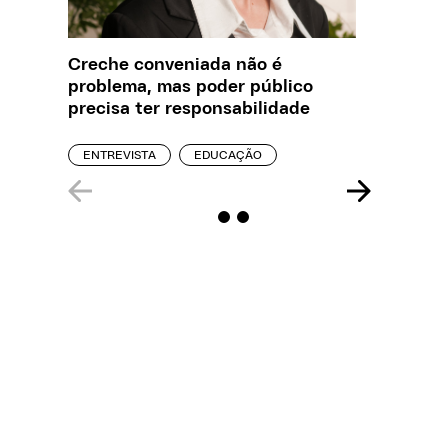
Creche conveniada não é
O que J
problema, mas poder público
sobre a
precisa ter responsabilidade
REPORT
ENTREVISTA
EDUCAÇÃO