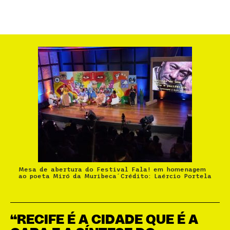
Mesa de abertura do Festival Fala! em homenagem
ao poeta Miró da Muribeca´Crédito: Laércio Portela
“RECIFE É A CIDADE QUE É A