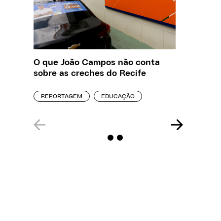
O que João Campos não conta
Creche 
sobre as creches do Recife
problem
precisa
REPORTAGEM
EDUCAÇÃO
ENTREVI