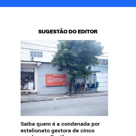
SUGESTÃO DO EDITOR
Saiba quem é a condenada por
O que J
estelionato gestora de cinco
sobre a