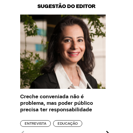
SUGESTÃO DO EDITOR
Creche conveniada não é
O que J
problema, mas poder público
sobre a
precisa ter responsabilidade
REPORT
ENTREVISTA
EDUCAÇÃO