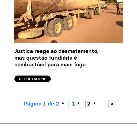
Justiça reage ao desmatamento,
mas questão fundiária é
combustível para mais fogo
REPORTAGENS
Página 1 de 2
1
2
»