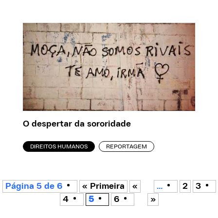
O despertar da sororidade
DIREITOS HUMANOS
REPORTAGEM
Página 5 de 6
« Primeira
«
...
2
3
4
5
6
»