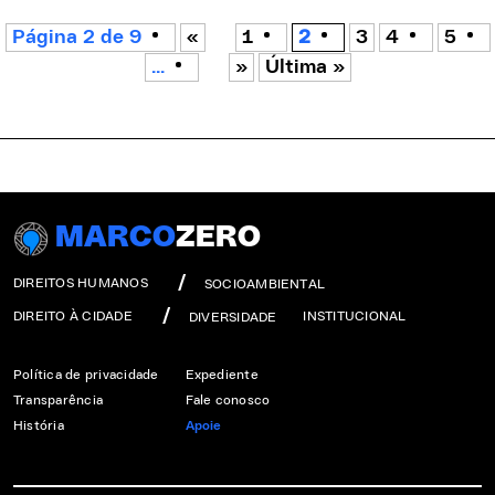
Página 2 de 9
«
1
2
3
4
5
...
»
Última »
MARCO
ZERO
DIREITOS HUMANOS
SOCIOAMBIENTAL
DIREITO À CIDADE
INSTITUCIONAL
DIVERSIDADE
Política de privacidade
Expediente
Transparência
Fale conosco
História
Apoie