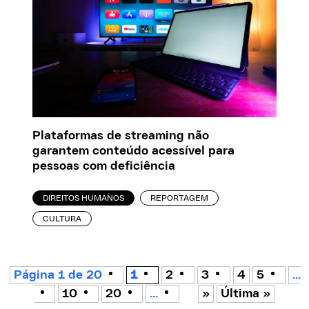
Plataformas de streaming não
garantem conteúdo acessível para
pessoas com deficiência
DIREITOS HUMANOS
REPORTAGEM
CULTURA
Página 1 de 20
1
2
3
4
5
...
10
20
...
»
Última »