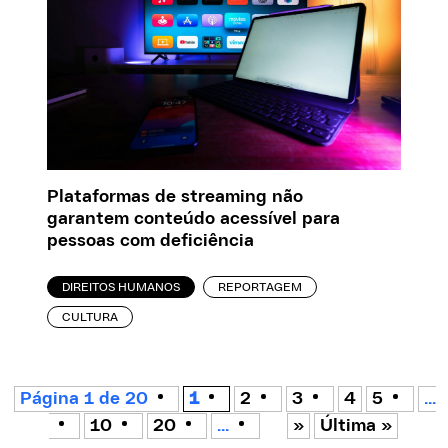
Plataformas de streaming não
garantem conteúdo acessível para
pessoas com deficiência
DIREITOS HUMANOS
REPORTAGEM
CULTURA
Página 1 de 20
1
2
3
4
5
...
10
20
...
»
Última »