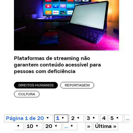
Plataformas de streaming não
garantem conteúdo acessível para
pessoas com deficiência
DIREITOS HUMANOS
REPORTAGEM
CULTURA
Página 1 de 20
1
2
3
4
5
...
10
20
...
»
Última »