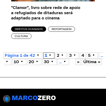
"Clamor", livro sobre rede de apoio
a refugiados de ditaduras será
adaptado para o cinema
DIREITOS HUMANOS
REPORTAGEM
CULTURA
Página 1 de 42
1
2
3
4
5
...
10
20
30
...
»
Última »
MARCO
ZERO