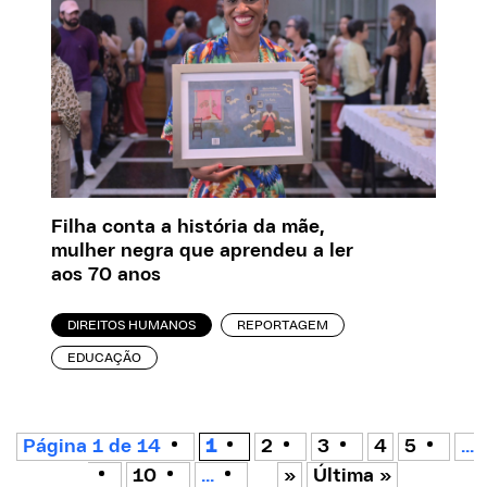
Filha conta a história da mãe,
mulher negra que aprendeu a ler
aos 70 anos
DIREITOS HUMANOS
REPORTAGEM
EDUCAÇÃO
Página 1 de 14
1
2
3
4
5
...
10
...
»
Última »