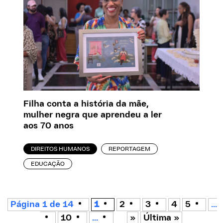
Filha conta a história da mãe,
mulher negra que aprendeu a ler
aos 70 anos
DIREITOS HUMANOS
REPORTAGEM
EDUCAÇÃO
Página 1 de 14
1
2
3
4
5
...
10
...
»
Última »