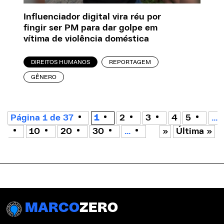
Influenciador digital vira réu por
fingir ser PM para dar golpe em
vítima de violência doméstica
DIREITOS HUMANOS
REPORTAGEM
GÊNERO
Página 1 de 37
1
2
3
4
5
...
10
20
30
...
»
Última »
MARCO
ZERO