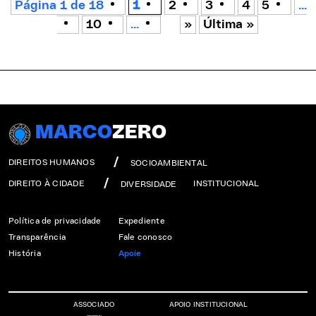
Página 1 de 18
1
2
3
4
5
...
10
...
»
Última »
MARCO
ZERO
DIREITOS HUMANOS
SOCIOAMBIENTAL
DIREITO À CIDADE
INSTITUCIONAL
DIVERSIDADE
Política de privacidade
Expediente
Transparência
Fale conosco
História
Apoie
ASSOCIADO
APOIO INSTITUCIONAL