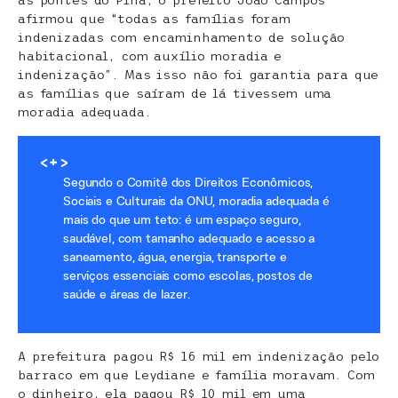
as pontes do Pina, o prefeito João Campos
afirmou que “todas as famílias foram
indenizadas com encaminhamento de solução
habitacional, com auxílio moradia e
indenização”. Mas isso não foi garantia para que
as famílias que saíram de lá tivessem uma
moradia adequada.
<+>
Segundo o Comitê dos Direitos Econômicos,
Sociais e Culturais da ONU, moradia adequada é
mais do que um teto: é um espaço seguro,
saudável, com tamanho adequado e acesso a
saneamento, água, energia, transporte e
serviços essenciais como escolas, postos de
saúde e áreas de lazer.
A prefeitura pagou R$ 16 mil em indenização pelo
barraco em que Leydiane e família moravam. Com
o dinheiro, ela pagou R$ 10 mil em uma