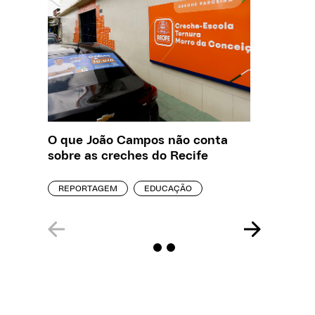
O que João Campos não conta
Creche 
sobre as creches do Recife
problem
precisa
REPORTAGEM
EDUCAÇÃO
ENTREVI