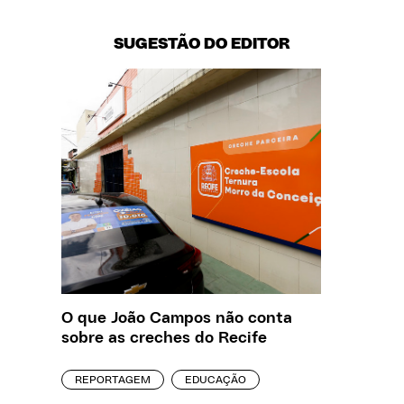
SUGESTÃO DO EDITOR
O que João Campos não conta
Saiba q
sobre as creches do Recife
estelio
creches
REPORTAGEM
EDUCAÇÃO
REPORT